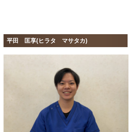
平田 匡享(ヒラタ マサタカ)