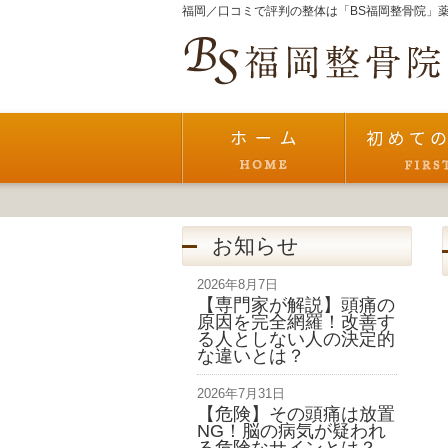
福岡／口コミで評判の整体は「BS福岡整骨院」薬
お知らせ
2026年8月7日
【専門家が解説】頭痛の
原因を完全網羅！改善す
る人としない人の決定的
な違いとは？
2026年7月31日
【危険】その頭痛は放置
NG！脳の病気が疑われ