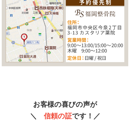
お客様の喜びの声が
＼
信頼の証
です！／