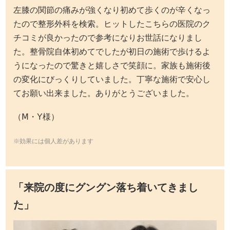
※効果には個人差があります
「2年前からの鵞足炎が改善しました
」