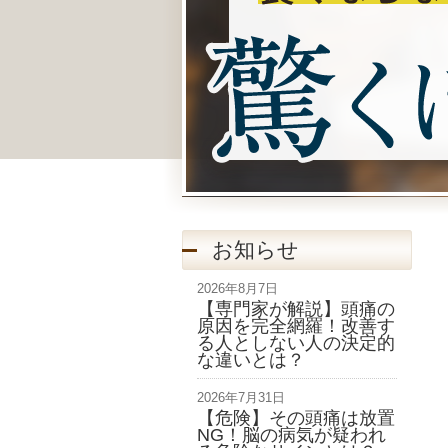
お知らせ
2026年8月7日
【専門家が解説】頭痛の
原因を完全網羅！改善す
る人としない人の決定的
な違いとは？
2026年7月31日
【危険】その頭痛は放置
NG！脳の病気が疑われ