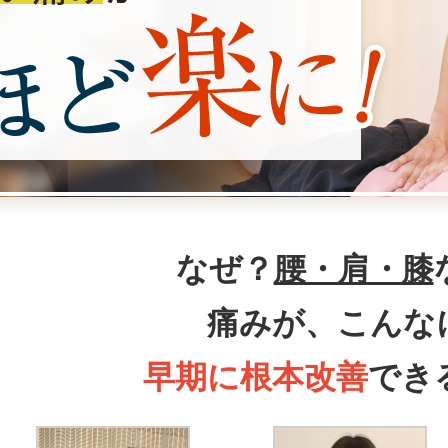
なぜ？
腰・肩・膝
痛みが、こんな
早期に根本改善
でき