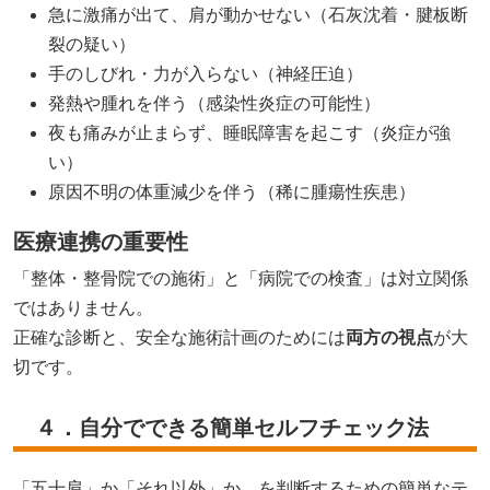
急に激痛が出て、肩が動かせない（石灰沈着・腱板断
裂の疑い）
手のしびれ・力が入らない（神経圧迫）
発熱や腫れを伴う（感染性炎症の可能性）
夜も痛みが止まらず、睡眠障害を起こす（炎症が強
い）
原因不明の体重減少を伴う（稀に腫瘍性疾患）
医療連携の重要性
「整体・整骨院での施術」と「病院での検査」は対立関係
ではありません。
正確な診断と、安全な施術計画のためには
両方の視点
が大
切です。
４．自分でできる簡単セルフチェック法
「五十肩」か「それ以外」か、を判断するための簡単なテ