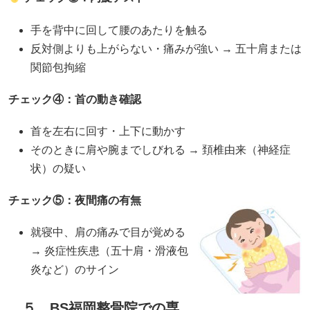
手を背中に回して腰のあたりを触る
反対側よりも上がらない・痛みが強い → 五十肩または
関節包拘縮
チェック④：首の動き確認
首を左右に回す・上下に動かす
そのときに肩や腕までしびれる → 頚椎由来（神経症
状）の疑い
チェック⑤：夜間痛の有無
就寝中、肩の痛みで目が覚める
→ 炎症性疾患（五十肩・滑液包
炎など）のサイン
５．BS福岡整骨院での専