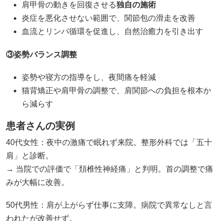
肩甲骨の動きを回復させる
独自の施術
炎症を悪化させない範囲で、関節包の滑走を改善
血流とリンパ循環を促進し、自然治癒力を引き出す
③姿勢バランス調整
姿勢や寝方の指導をし、夜間痛を軽減
猫背矯正や肩甲骨の調整で、肩関節への負担を根本か
ら減らす
患者さんの実例
40代女性：夜中の激痛で眠れず来院。整形外科では「五十
肩」と診断。
→ 当院での評価で「頚椎性神経痛」と判明。首の調整で痛
みが大幅に改善。
50代男性：肩が上がらず仕事に支障。病院で異常なしと言
われたが改善せず。