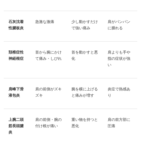
石灰沈着
急激な激痛
少し動かすだけ
肩がパンパン
性腱板炎
で強い痛み
に腫れる
頚椎症性
首から腕にかけ
首を動かすと悪
肩よりも手や
神経根症
て痛み・しびれ
化
指の症状が強
い
肩峰下滑
肩の前側がズキ
腕を横に上げる
炎症で熱感あ
液包炎
ズキ
と痛みが増す
り
上腕二頭
肩の前側・腕の
重い物を持つと
肩の前方部に
筋長頭腱
付け根が痛い
悪化
圧痛
炎