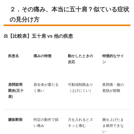
２．その痛み、本当に五十肩？似ている症状
の見分け方
⚖️【比較表】五十肩 vs 他の疾患
疾患名
痛みの特徴
動かしたときの
特徴的なサイ
反応
ン
肩関節周
肩全体が重だる
可動域制限あり
夜間痛・服の
囲炎(五十
く痛い
（上げにくい）
着脱が困難
肩)
腱板断裂
特定の動作で鋭
力を入れるとズ
腕を上げたま
い痛み
キッと痛む
ま維持できな
い