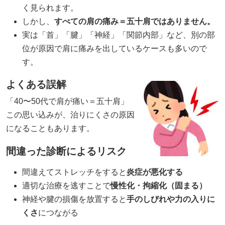
く見られます。
しかし、
すべての肩の痛み＝五十肩ではありません。
実は「首」「腱」「神経」「関節内部」など、別の部
位が原因で肩に痛みを出しているケースも多いので
す。
よくある誤解
「40〜50代で肩が痛い＝五十肩」
この思い込みが、治りにくさの原因
になることもあります。
間違った診断によるリスク
間違えてストレッチをすると
炎症が悪化する
適切な治療を逃すことで
慢性化・拘縮化（固まる）
神経や腱の損傷を放置すると
手のしびれや力の入りに
くさ
につながる