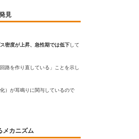
発見
ス密度が上昇、急性期では低下
して
回路を作り直している」ことを示し
化）が耳鳴りに関与しているので
るメカニズム